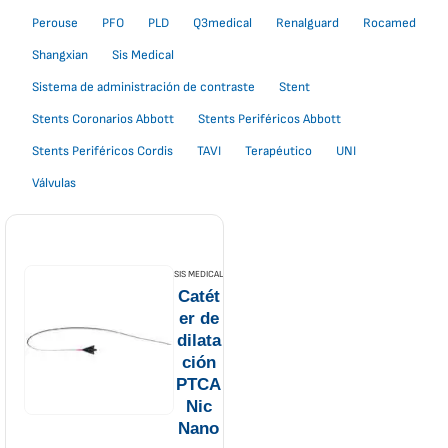
Perouse
PFO
PLD
Q3medical
Renalguard
Rocamed
Shangxian
Sis Medical
Sistema de administración de contraste
Stent
Stents Coronarios Abbott
Stents Periféricos Abbott
Stents Periféricos Cordis
TAVI
Terapéutico
UNI
Válvulas
SIS MEDICAL
Catét
er de
dilata
ción
PTCA
Nic
Nano