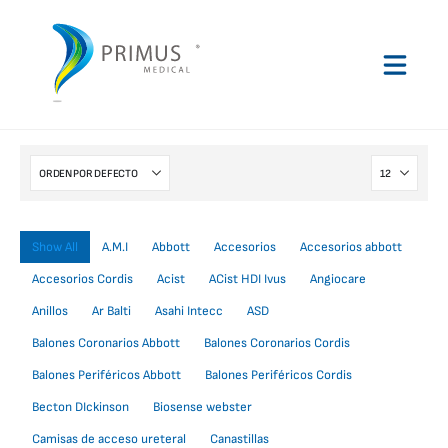
Show All
A.M.I
Abbott
Accesorios
Accesorios abbott
Accesorios Cordis
Acist
ACist HDI Ivus
Angiocare
Anillos
Ar Balti
Asahi Intecc
ASD
Balones Coronarios Abbott
Balones Coronarios Cordis
Balones Periféricos Abbott
Balones Periféricos Cordis
Becton DIckinson
Biosense webster
Camisas de acceso ureteral
Canastillas