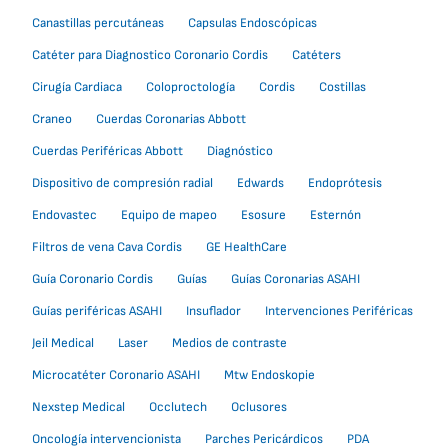
Canastillas percutáneas
Capsulas Endoscópicas
Catéter para Diagnostico Coronario Cordis
Catéters
Cirugía Cardiaca
Coloproctología
Cordis
Costillas
Craneo
Cuerdas Coronarias Abbott
Cuerdas Periféricas Abbott
Diagnóstico
Dispositivo de compresión radial
Edwards
Endoprótesis
Endovastec
Equipo de mapeo
Esosure
Esternón
Filtros de vena Cava Cordis
GE HealthCare
Guía Coronario Cordis
Guías
Guías Coronarias ASAHI
Guías periféricas ASAHI
Insuflador
Intervenciones Periféricas
Jeil Medical
Laser
Medios de contraste
Microcatéter Coronario ASAHI
Mtw Endoskopie
Nexstep Medical
Occlutech
Oclusores
Oncología intervencionista
Parches Pericárdicos
PDA