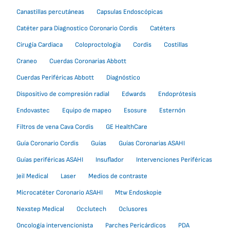
Canastillas percutáneas
Capsulas Endoscópicas
Catéter para Diagnostico Coronario Cordis
Catéters
Cirugía Cardiaca
Coloproctología
Cordis
Costillas
Craneo
Cuerdas Coronarias Abbott
Cuerdas Periféricas Abbott
Diagnóstico
Dispositivo de compresión radial
Edwards
Endoprótesis
Endovastec
Equipo de mapeo
Esosure
Esternón
Filtros de vena Cava Cordis
GE HealthCare
Guía Coronario Cordis
Guías
Guías Coronarias ASAHI
Guías periféricas ASAHI
Insuflador
Intervenciones Periféricas
Jeil Medical
Laser
Medios de contraste
Microcatéter Coronario ASAHI
Mtw Endoskopie
Nexstep Medical
Occlutech
Oclusores
Oncología intervencionista
Parches Pericárdicos
PDA