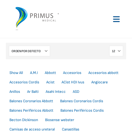
Show All
A.M.I
Abbott
Accesorios
Accesorios abbott
Accesorios Cordis
Acist
ACist HDI Ivus
Angiocare
Anillos
Ar Balti
Asahi Intecc
ASD
Balones Coronarios Abbott
Balones Coronarios Cordis
Balones Periféricos Abbott
Balones Periféricos Cordis
Becton DIckinson
Biosense webster
Camisas de acceso ureteral
Canastillas