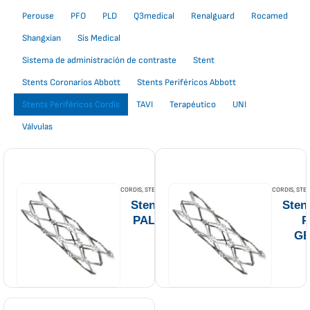
Perouse
PFO
PLD
Q3medical
Renalguard
Rocamed
Shangxian
Sis Medical
Sistema de administración de contraste
Stent
Stents Coronarios Abbott
Stents Periféricos Abbott
Stents Periféricos Cordis
TAVI
Terapéutico
UNI
Válvulas
CORDIS
,
STENTS PERIFÉRICOS CORDIS
CORDIS
,
STEN
Stent periférico
Stent
PALMAZ BLUE
P
GE