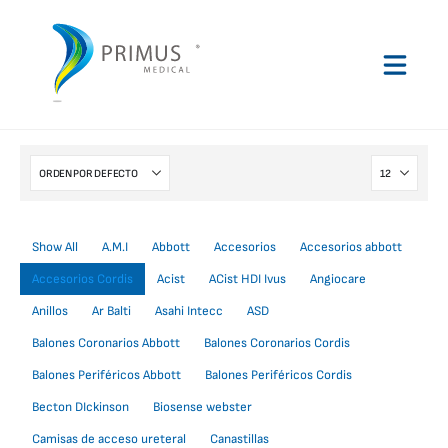
Show All
A.M.I
Abbott
Accesorios
Accesorios abbott
Accesorios Cordis
Acist
ACist HDI Ivus
Angiocare
Anillos
Ar Balti
Asahi Intecc
ASD
Balones Coronarios Abbott
Balones Coronarios Cordis
Balones Periféricos Abbott
Balones Periféricos Cordis
Becton DIckinson
Biosense webster
Camisas de acceso ureteral
Canastillas