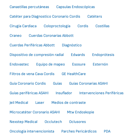
Canastillas percutáneas
Capsulas Endoscópicas
Catéter para Diagnostico Coronario Cordis
Catéters
Cirugía Cardiaca
Coloproctología
Cordis
Costillas
Craneo
Cuerdas Coronarias Abbott
Cuerdas Periféricas Abbott
Diagnóstico
Dispositivo de compresión radial
Edwards
Endoprótesis
Endovastec
Equipo de mapeo
Esosure
Esternón
Filtros de vena Cava Cordis
GE HealthCare
Guía Coronario Cordis
Guías
Guías Coronarias ASAHI
Guías periféricas ASAHI
Insuflador
Intervenciones Periféricas
Jeil Medical
Laser
Medios de contraste
Microcatéter Coronario ASAHI
Mtw Endoskopie
Nexstep Medical
Occlutech
Oclusores
Oncología intervencionista
Parches Pericárdicos
PDA