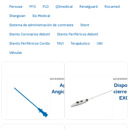
Perouse
PFO
PLD
Q3medical
Renalguard
Rocamed
Shangxian
Sis Medical
Sistema de administración de contraste
Stent
Stents Coronarios Abbott
Stents Periféricos Abbott
Stents Periféricos Cordis
TAVI
Terapéutico
UNI
Válvulas
ACCESORIOS CORDIS
,
CORDIS
ACCESORIOS 
Agujas
Dispos
Angiográficas
cierre
EXO