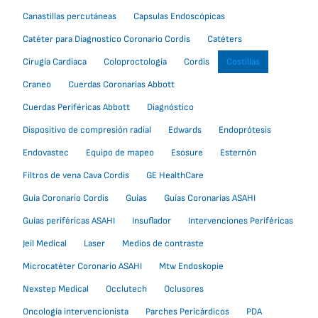
Canastillas percutáneas
Capsulas Endoscópicas
Catéter para Diagnostico Coronario Cordis
Catéters
Cirugía Cardiaca
Coloproctología
Cordis
Costillas
Craneo
Cuerdas Coronarias Abbott
Cuerdas Periféricas Abbott
Diagnóstico
Dispositivo de compresión radial
Edwards
Endoprótesis
Endovastec
Equipo de mapeo
Esosure
Esternón
Filtros de vena Cava Cordis
GE HealthCare
Guía Coronario Cordis
Guías
Guías Coronarias ASAHI
Guías periféricas ASAHI
Insuflador
Intervenciones Periféricas
Jeil Medical
Laser
Medios de contraste
Microcatéter Coronario ASAHI
Mtw Endoskopie
Nexstep Medical
Occlutech
Oclusores
Oncología intervencionista
Parches Pericárdicos
PDA