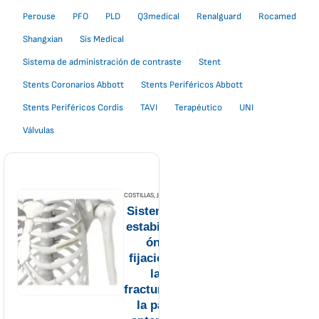
Perouse
PFO
PLD
Q3medical
Renalguard
Rocamed
Shangxian
Sis Medical
Sistema de administración de contraste
Stent
Stents Coronarios Abbott
Stents Periféricos Abbott
Stents Periféricos Cordis
TAVI
Terapéutico
UNI
Válvulas
COSTILLAS
,
JEIL MEDICAL
Sistema de
estabilizaci
ón y
fijación de
las
fracturas de
la parte