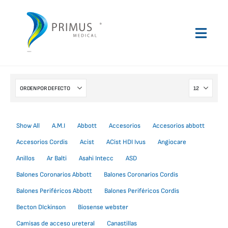
Show All
A.M.I
Abbott
Accesorios
Accesorios abbott
Accesorios Cordis
Acist
ACist HDI Ivus
Angiocare
Anillos
Ar Balti
Asahi Intecc
ASD
Balones Coronarios Abbott
Balones Coronarios Cordis
Balones Periféricos Abbott
Balones Periféricos Cordis
Becton DIckinson
Biosense webster
Camisas de acceso ureteral
Canastillas