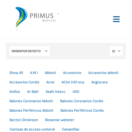
Show All
A.M.I
Abbott
Accesorios
Accesorios abbott
Accesorios Cordis
Acist
ACist HDI Ivus
Angiocare
Anillos
Ar Balti
Asahi Intecc
ASD
Balones Coronarios Abbott
Balones Coronarios Cordis
Balones Periféricos Abbott
Balones Periféricos Cordis
Becton DIckinson
Biosense webster
Camisas de acceso ureteral
Canastillas