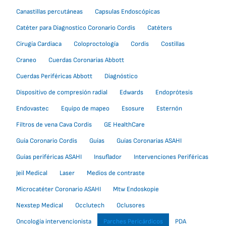
Canastillas percutáneas
Capsulas Endoscópicas
Catéter para Diagnostico Coronario Cordis
Catéters
Cirugía Cardiaca
Coloproctología
Cordis
Costillas
Craneo
Cuerdas Coronarias Abbott
Cuerdas Periféricas Abbott
Diagnóstico
Dispositivo de compresión radial
Edwards
Endoprótesis
Endovastec
Equipo de mapeo
Esosure
Esternón
Filtros de vena Cava Cordis
GE HealthCare
Guía Coronario Cordis
Guías
Guías Coronarias ASAHI
Guías periféricas ASAHI
Insuflador
Intervenciones Periféricas
Jeil Medical
Laser
Medios de contraste
Microcatéter Coronario ASAHI
Mtw Endoskopie
Nexstep Medical
Occlutech
Oclusores
Oncología intervencionista
Parches Pericárdicos
PDA