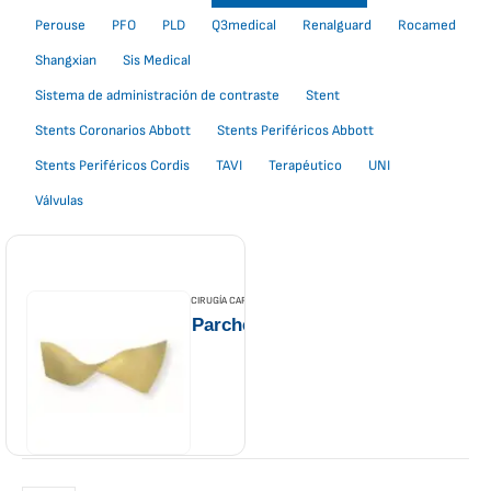
Perouse
PFO
PLD
Q3medical
Renalguard
Rocamed
Shangxian
Sis Medical
Sistema de administración de contraste
Stent
Stents Coronarios Abbott
Stents Periféricos Abbott
Stents Periféricos Cordis
TAVI
Terapéutico
UNI
Válvulas
CIRUGÍA CARDIACA
,
EDWARDS
,
PARCHES PERICÁRDICOS
Parche de pericardio bovino