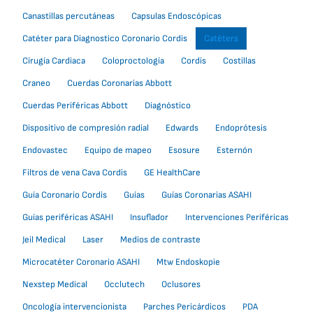
Canastillas percutáneas
Capsulas Endoscópicas
Catéter para Diagnostico Coronario Cordis
Catéters
Cirugía Cardiaca
Coloproctología
Cordis
Costillas
Craneo
Cuerdas Coronarias Abbott
Cuerdas Periféricas Abbott
Diagnóstico
Dispositivo de compresión radial
Edwards
Endoprótesis
Endovastec
Equipo de mapeo
Esosure
Esternón
Filtros de vena Cava Cordis
GE HealthCare
Guía Coronario Cordis
Guías
Guías Coronarias ASAHI
Guías periféricas ASAHI
Insuflador
Intervenciones Periféricas
Jeil Medical
Laser
Medios de contraste
Microcatéter Coronario ASAHI
Mtw Endoskopie
Nexstep Medical
Occlutech
Oclusores
Oncología intervencionista
Parches Pericárdicos
PDA