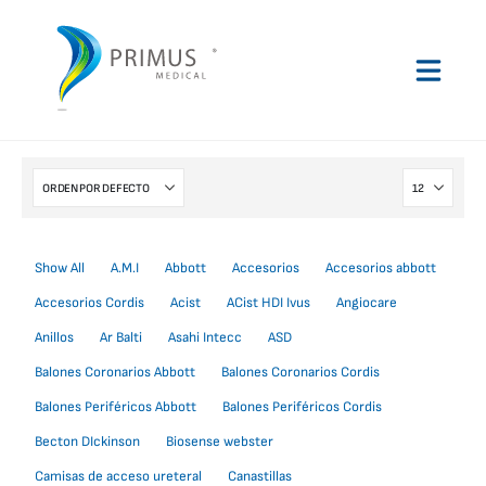
Show All
A.M.I
Abbott
Accesorios
Accesorios abbott
Accesorios Cordis
Acist
ACist HDI Ivus
Angiocare
Anillos
Ar Balti
Asahi Intecc
ASD
Balones Coronarios Abbott
Balones Coronarios Cordis
Balones Periféricos Abbott
Balones Periféricos Cordis
Becton DIckinson
Biosense webster
Camisas de acceso ureteral
Canastillas