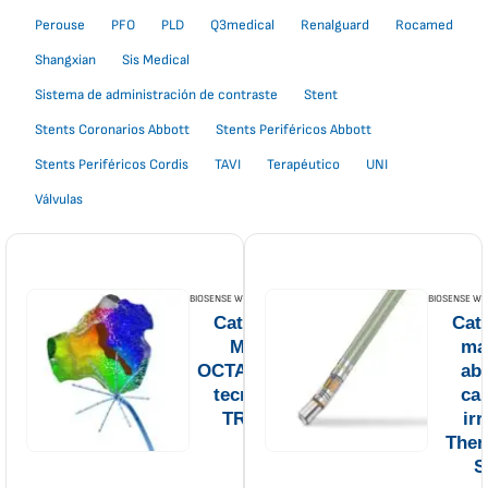
Perouse
PFO
PLD
Q3medical
Renalguard
Rocamed
Shangxian
Sis Medical
Sistema de administración de contraste
Stent
Stents Coronarios Abbott
Stents Periféricos Abbott
Stents Periféricos Cordis
TAVI
Terapéutico
UNI
Válvulas
BIOSENSE WEBSTER
,
CATÉTERS
BIOSENSE WE
Catéter de
Cate
Mapeo
ma
OCTARAY con
abl
tecnología
car
TRUEref
ir
Ther
S