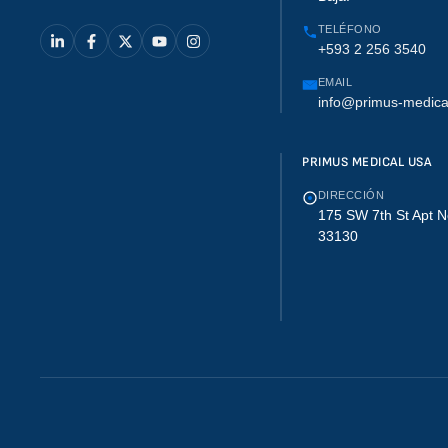
TELÉFONO
+593 2 256 3540
EMAIL
info@primus-medica
PRIMUS MEDICAL USA
DIRECCIÓN
175 SW 7th St Apt N
33130