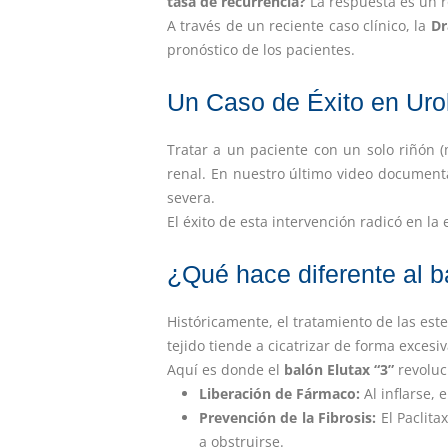
tasa de recurrencia?
La respuesta es un r
A través de un reciente caso clínico, la
Dr
pronóstico de los pacientes.
Un Caso de Éxito en Uro
Tratar a un paciente con un solo riñón 
renal. En nuestro último video documenta
severa.
El éxito de esta intervención radicó en la 
¿Qué hace diferente al 
Históricamente, el tratamiento de las est
tejido tiende a cicatrizar de forma excesi
Aquí es donde el
balón Elutax “3”
revoluc
Liberación de Fármaco:
Al inflarse, 
Prevención de la Fibrosis:
El Paclita
a obstruirse.