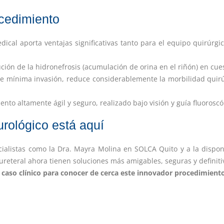
ocedimiento
dical aporta ventajas significativas tanto para el equipo quirúrg
ución de la hidronefrosis (acumulación de orina en el riñón) en cu
e mínima invasión, reduce considerablemente la morbilidad quirúr
nto altamente ágil y seguro, realizado bajo visión y guía fluoroscó
 urológico está aquí
ialistas como la Dra. Mayra Molina en SOLCA Quito y a la disponi
reteral ahora tienen soluciones más amigables, seguras y definiti
l caso clínico para conocer de cerca este innovador procedimient