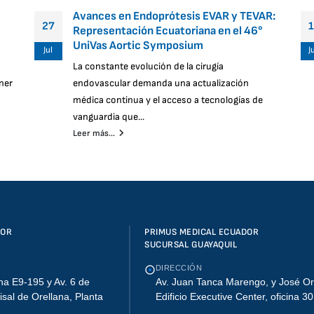
Avances en Endoprótesis EVAR y TEVAR:
27
Representación Ecuatoriana en el 46°
UniVas Aortic Symposium
Jul
J
La constante evolución de la cirugía
ner
endovascular demanda una actualización
médica continua y el acceso a tecnologías de
vanguardia que...
Leer más...
DOR
PRIMUS MEDICAL ECUADOR
SUCURSAL GUAYAQUIL
DIRECCIÓN
na E9-195 y Av. 6 de
Av. Juan Tanca Marengo, y José Or
lisal de Orellana, Planta
Edificio Executive Center, oficina 3