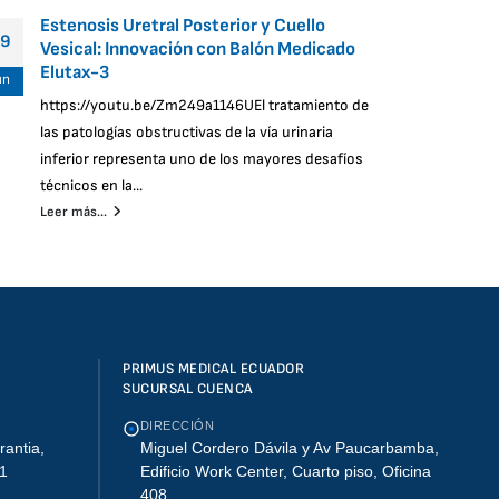
Estenosis Uretral Posterior y Cuello
Vers
19
5
Vesical: Innovación con Balón Medicado
Aspi
Elutax-3
un
Jun
Leer 
https://youtu.be/Zm249a1146UEl tratamiento de
las patologías obstructivas de la vía urinaria
inferior representa uno de los mayores desafíos
técnicos en la...
Leer más...
PRIMUS MEDICAL ECUADOR
SUCURSAL CUENCA
DIRECCIÓN
rantia,
Miguel Cordero Dávila y Av Paucarbamba,
01
Edificio Work Center, Cuarto piso, Oficina
408