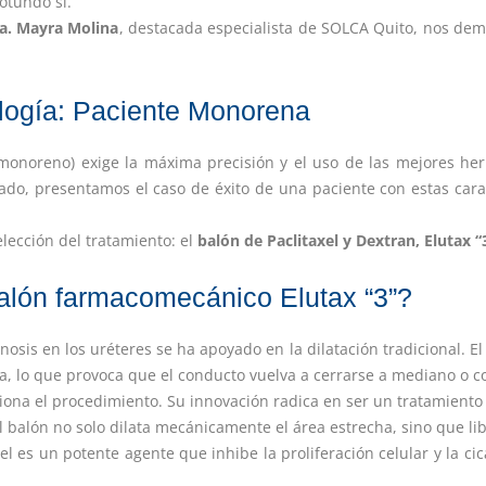
otundo sí.
a. Mayra Molina
, destacada especialista de SOLCA Quito, nos dem
logía: Paciente Monorena
(monoreno) exige la máxima precisión y el uso de las mejores her
do, presentamos el caso de éxito de una paciente con estas carac
elección del tratamiento: el
balón de Paclitaxel y Dextran, Elutax “
balón farmacomecánico Elutax “3”?
enosis en los uréteres se ha apoyado en la dilatación tradicional.
va, lo que provoca que el conducto vuelva a cerrarse a mediano o cor
iona el procedimiento. Su innovación radica en ser un tratamient
el balón no solo dilata mecánicamente el área estrecha, sino que l
xel es un potente agente que inhibe la proliferación celular y la ci