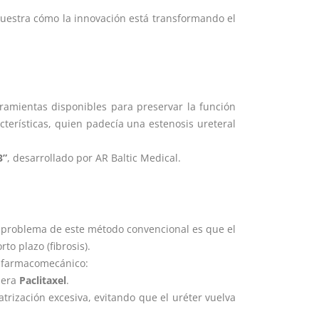
uestra cómo la innovación está transformando el
ramientas disponibles para preservar la función
terísticas, quien padecía una estenosis ureteral
3”
, desarrollado por AR Baltic Medical.
 El problema de este método convencional es que el
to plazo (fibrosis).
o farmacomecánico:
ibera
Paclitaxel
.
catrización excesiva, evitando que el uréter vuelva