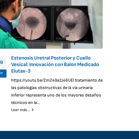
Estenosis Uretral Posterior y Cuello
Vers
19
5
Vesical: Innovación con Balón Medicado
Aspi
Elutax-3
un
Jun
Leer 
https://youtu.be/Zm249a1146UEl tratamiento de
las patologías obstructivas de la vía urinaria
inferior representa uno de los mayores desafíos
técnicos en la...
Leer más...