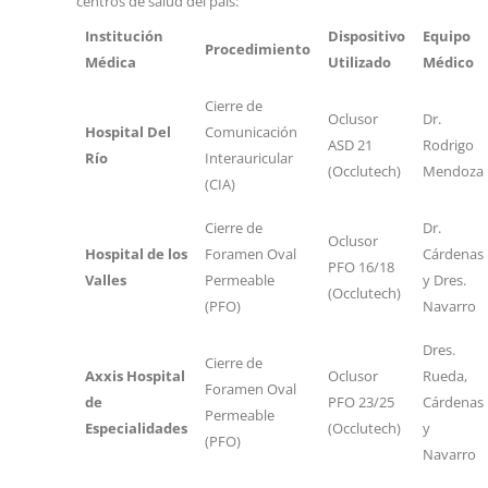
centros de salud del país:
Institución
Dispositivo
Equipo
Procedimiento
Médica
Utilizado
Médico
Cierre de
Oclusor
Dr.
Hospital Del
Comunicación
ASD 21
Rodrigo
Río
Interauricular
(Occlutech)
Mendoza
(CIA)
Cierre de
Dr.
Oclusor
Hospital de los
Foramen Oval
Cárdenas
PFO 16/18
Valles
Permeable
y Dres.
(Occlutech)
(PFO)
Navarro
Dres.
Cierre de
Axxis Hospital
Oclusor
Rueda,
Foramen Oval
de
PFO 23/25
Cárdenas
Permeable
Especialidades
(Occlutech)
y
(PFO)
Navarro