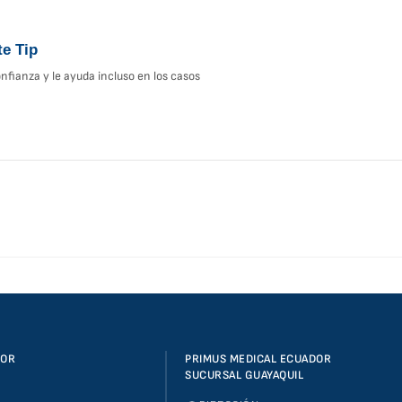
te Tip
onfianza y le ayuda incluso en los casos
DOR
PRIMUS MEDICAL ECUADOR
SUCURSAL GUAYAQUIL