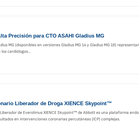
Alta Precisión para CTO ASAHI Gladius MG
dius MG (disponibles en versiones Gladius MG 14 y Gladius MG 18) representan l
 los cardiólogos…
onario Liberador de Droga XIENCE Skypoint™
 Liberador de Everolimus XIENCE Skypoint™ de Abbott es una plataforma endo
sultados en intervenciones coronarias percutáneas (ICP) complejas.