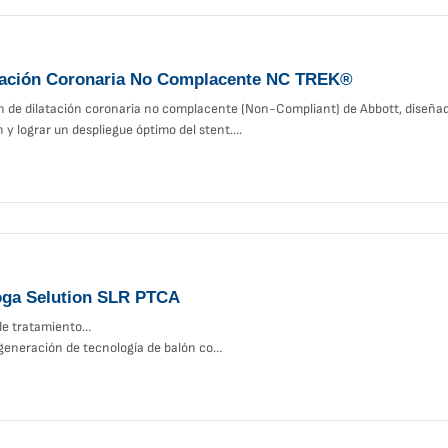
atación Coronaria No Complacente NC TREK®
ón de dilatación coronaria no complacente (Non-Compliant) de Abbott, diseñad
 y lograr un despliegue óptimo del stent….
roga Selution SLR PTCA
de tratamiento…
generación de tecnología de balón con