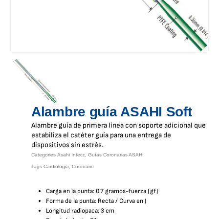
Alambre guía ASAHI Soft
Alambre guía de primera línea con soporte adicional que
estabiliza el catéter guía para una entrega de
dispositivos sin estrés.
Categories
Asahi Intecc
,
Guías Coronarias ASAHI
Tags
Cardiologia
,
Coronario
Carga en la punta: 0.7 gramos-fuerza (gf)
Forma de la punta: Recta / Curva en J
Longitud radiopaca: 3 cm