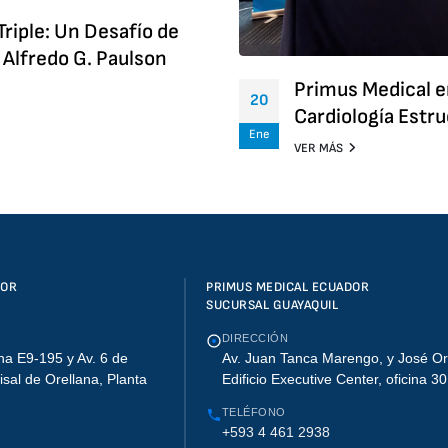
Triple: Un Desafío de
 Alfredo G. Paulson
Primus Medical e
20
Cardiología Estr
Ene
VER MÁS
DOR
PRIMUS MEDICAL ECUADOR
SUCURSAL GUAYAQUIL
DIRECCIÓN
na E9-195 y Av. 6 de
Av. Juan Tanca Marengo, y José Or
lisal de Orellana, Planta
Edificio Executive Center, oficina 3
TELÉFONO
+593 4 461 2938