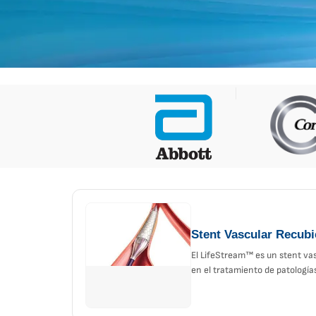
Stent Vascular Recub
El LifeStream™ es un stent vas
en el tratamiento de patologías