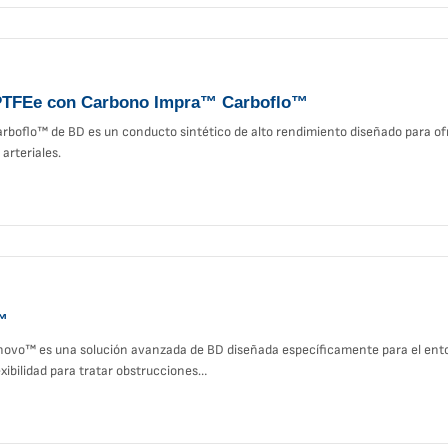
 PTFEe con Carbono Impra™ Carboflo™
arboflo™ de BD es un conducto sintético de alto rendimiento diseñado para o
arteriales.
™
novo™ es una solución avanzada de BD diseñada específicamente para el entor
exibilidad para tratar obstrucciones…