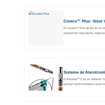
Covera™ Plus: Stent 
El Covera™ Plus de BD es un st
oclusiones vasculares, espec
Sistema de Aterotrom
El Rotarex™ S es un sistema “t
extraer tanto trombos como ma