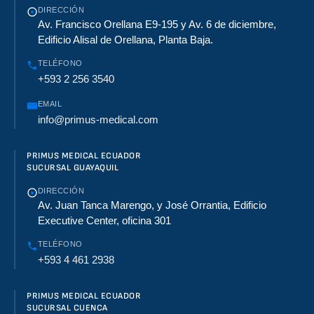
edimi
DIRECCIÓN
ento
Av. Francisco Orellana E9-195 y Av. 6 de diciembre,
s de
Edificio Alisal de Orellana, Planta Baja.
angi
TELÉFONO
oplas
+593 2 256 3540
tia
trans
EMAIL
lumi
info@primus-medical.com
nal
perc
után
PRIMUS MEDICAL ECUADOR
SUCURSAL GUAYAQUIL
ea
(PTA)
DIRECCIÓN
al
Av. Juan Tanca Marengo, y José Orrantia, Edificio
integ
Executive Center, oficina 301
rar
capa
TELÉFONO
cidad
+593 4 461 2938
es de
diag
PRIMUS MEDICAL ECUADOR
nósti
SUCURSAL CUENCA