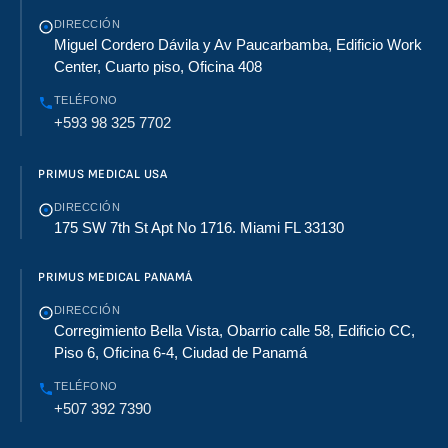
co y
trata
DIRECCIÓN
Miguel Cordero Dávila y Av Paucarbamba, Edificio Work
mien
to en
Center, Cuarto piso, Oficina 408
un
TELÉFONO
solo
+593 98 325 7702
dispo
sitivo
.
PRIMUS MEDICAL USA
DIRECCIÓN
175 SW 7th St Apt No 1716. Miami FL 33130
PRIMUS MEDICAL PANAMÁ
DIRECCIÓN
Corregimiento Bella Vista, Obarrio calle 58, Edificio CC,
Piso 6, Oficina 6-4, Ciudad de Panamá
TELÉFONO
+507 392 7390