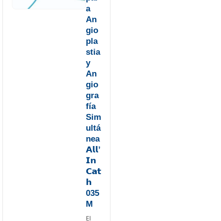
a
An
gio
pla
stia
y
An
gio
gra
fía
Sim
ultá
nea
𝗔𝗹𝗹’
𝗜𝗻
𝗖𝗮𝘁
𝗵
035
M
El